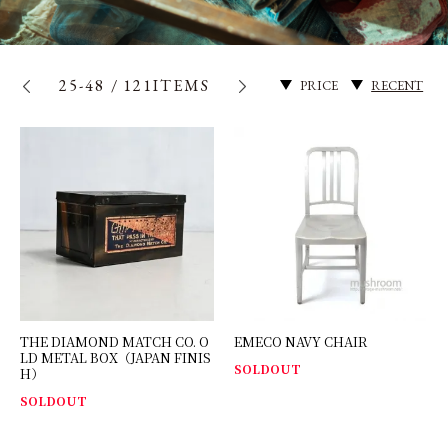
SNS
25-48
/
121
ITEMS
PRICE
RECENT
MY ACCOUNT
THE DIAMOND MATCH CO. O
EMECO NAVY CHAIR
LD METAL BOX（JAPAN FINIS
SOLDOUT
H）
SOLDOUT