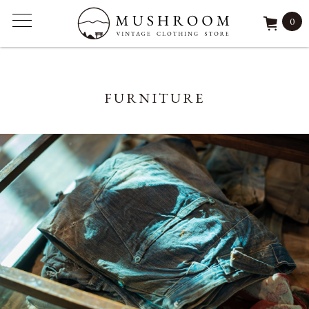
0
ITEM
FURNITURE
FEATURE
ARCHIVE
SOLD
REPAIR
STAFF
SHOP