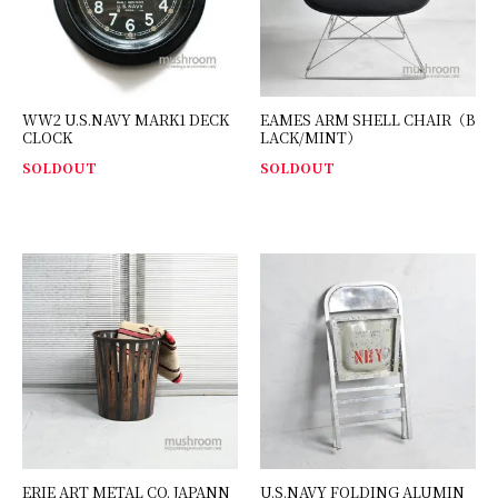
WW2 U.S.NAVY MARK1 DECK
EAMES ARM SHELL CHAIR（B
CLOCK
LACK/MINT）
SOLDOUT
SOLDOUT
ERIE ART METAL CO. JAPANN
U.S.NAVY FOLDING ALUMIN