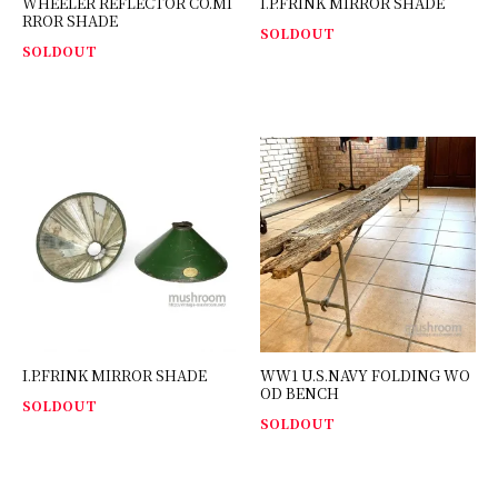
WHEELER REFLECTOR CO.MI
I.P.FRINK MIRROR SHADE
RROR SHADE
SOLDOUT
SOLDOUT
I.P.FRINK MIRROR SHADE
WW1 U.S.NAVY FOLDING WO
OD BENCH
SOLDOUT
SOLDOUT