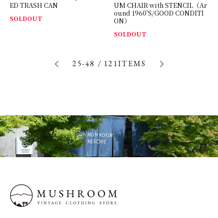
ED TRASH CAN
UM CHAIR with STENCIL（Ar
ound 1960'S/GOOD CONDITI
SOLDOUT
ON）
SOLDOUT
25-48
/
121
ITEMS