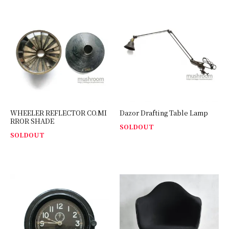
WHEELER REFLECTOR CO.MI
Dazor Drafting Table Lamp
RROR SHADE
SOLDOUT
SOLDOUT