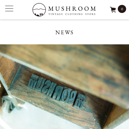
0
ITEM
NEWS
FEATURE
ARCHIVE
SOLD
REPAIR
STAFF
SHOP