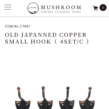
0
ITEM
ITEM No. f-9887
OLD JAPANNED COPPER
FEATURE
SMALL HOOK（ 4SET/C ）
ARCHIVE
SOLD
REPAIR
STAFF
SHOP