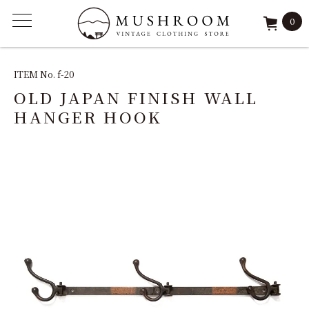
0
ITEM
ITEM No. f-20
OLD JAPAN FINISH WALL
FEATURE
HANGER HOOK
ARCHIVE
SOLD
REPAIR
STAFF
SHOP