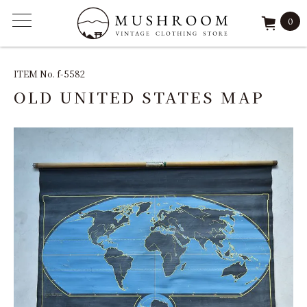
0
ITEM
ITEM No. f-5582
OLD UNITED STATES MAP
FEATURE
ARCHIVE
SOLD
REPAIR
STAFF
SHOP