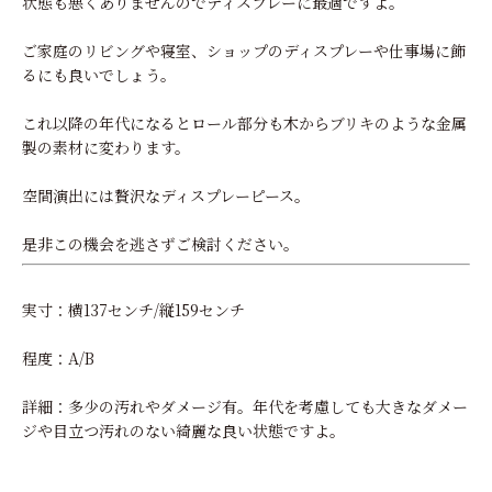
状態も悪くありませんのでディスプレーに最適ですよ。
ご家庭のリビングや寝室、ショップのディスプレーや仕事場に飾
るにも良いでしょう。
これ以降の年代になるとロール部分も木からブリキのような金属
製の素材に変わります。
空間演出には贅沢なディスプレーピース。
是非この機会を逃さずご検討ください。
実寸：横137センチ/縦159センチ
程度：A/B
詳細：多少の汚れやダメージ有。年代を考慮しても大きなダメー
ジや目立つ汚れのない綺麗な良い状態ですよ。