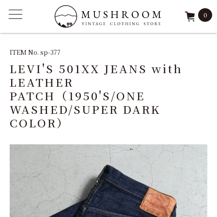
0
ITEM
ITEM No. sp-377
LEVI'S 501XX JEANS with
FEATURE
LEATHER
PATCH（1950'S/ONE
ARCHIVE
WASHED/SUPER DARK
COLOR）
SOLD
REPAIR
STAFF
SHOP