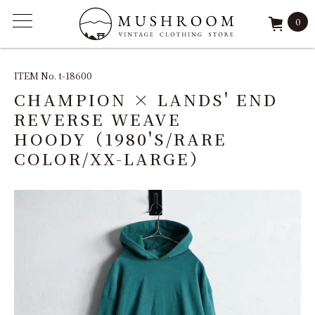
0
ITEM
ITEM No. t-18600
CHAMPION × LANDS' END
FEATURE
REVERSE WEAVE
HOODY（1980'S/RARE
ARCHIVE
COLOR/XX-LARGE）
SOLD
REPAIR
STAFF
SHOP