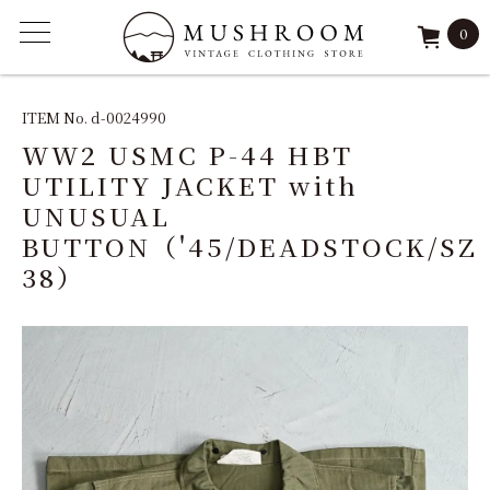
0
ITEM
ITEM No. d-0024990
WW2 USMC P-44 HBT
FEATURE
UTILITY JACKET with
UNUSUAL
ARCHIVE
BUTTON（'45/DEADSTOCK/SZ
38）
SOLD
REPAIR
STAFF
SHOP