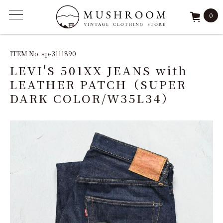
0
ITEM
ITEM No. sp-3111890
LEVI'S 501XX JEANS with
FEATURE
LEATHER PATCH（SUPER
DARK COLOR/W35L34）
ARCHIVE
SOLD
REPAIR
STAFF
SHOP