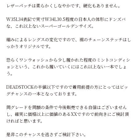
レザーパッチは柔らかくしなやかです、硬化もありません。
W35L34表記で実寸W34L30.5程度の日本人の体形にドンズバ
な、これ以上ないスーパーゴールデンサイズ。
縮みによるレングスの変化ですので、裾のチェーンステッチはし
っかりオリジナルです。
恐らくワンウォッシュから少し履かれた程度のミントコンディシ
ョンという、これから履いていくにはこれ以上ない一本でしょ
う。
DEADSTOCKの半値以下ですので着用前提の方にとってはビッ
グチャンスの一本となっております。
同グレードを同額の条件で今後販売できる自信はございません
し、確実に価格以上に価値のあるXXですので前向きにご検討頂
ければと思います。
是非このチャンスを逃さずご検討下さい。