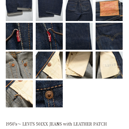
1950's～ LEVI'S 501XX JEANS with LEATHER PATCH