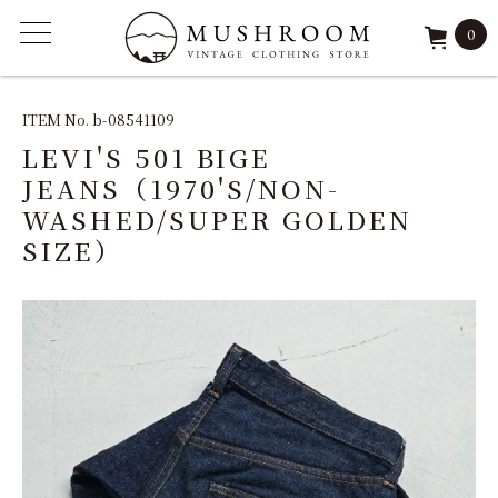
0
ITEM
ITEM No. b-08541109
LEVI'S 501 BIGE
FEATURE
JEANS（1970'S/NON-
WASHED/SUPER GOLDEN
ARCHIVE
SIZE）
SOLD
REPAIR
STAFF
SHOP