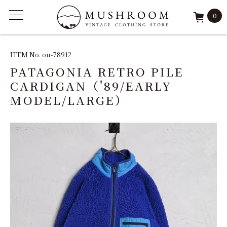
0
ITEM
ITEM No. ou-78912
PATAGONIA RETRO PILE
FEATURE
CARDIGAN（'89/EARLY
MODEL/LARGE）
ARCHIVE
SOLD
REPAIR
STAFF
SHOP