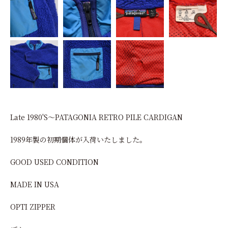
Late 1980'S〜PATAGONIA RETRO PILE CARDIGAN
1989年製の初期個体が入荷いたしました。
GOOD USED CONDITION
MADE IN USA
OPTI ZIPPER