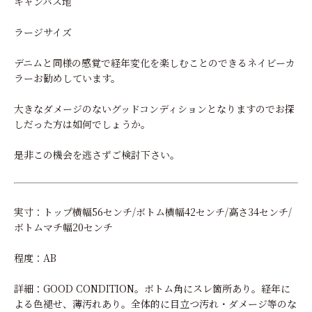
キャンバス地
ラージサイズ
デニムと同様の感覚で経年変化を楽しむことのできるネイビーカ
ラーお勧めしています。
大きなダメージのないグッドコンディションとなりますのでお探
しだった方は如何でしょうか。
是非この機会を逃さずご検討下さい。
実寸：トップ横幅56センチ/ボトム横幅42センチ/高さ34センチ/
ボトムマチ幅20センチ
程度：AB
詳細：GOOD CONDITION。ボトム角にスレ箇所あり。経年に
よる色褪せ、薄汚れあり。全体的に目立つ汚れ・ダメージ等のな