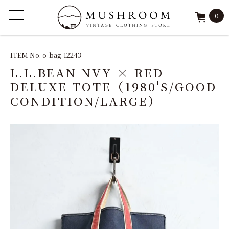
0
ITEM
ITEM No. o-bag-12243
L.L.BEAN NVY × RED
FEATURE
DELUXE TOTE（1980'S/GOOD
CONDITION/LARGE）
ARCHIVE
SOLD
REPAIR
STAFF
SHOP