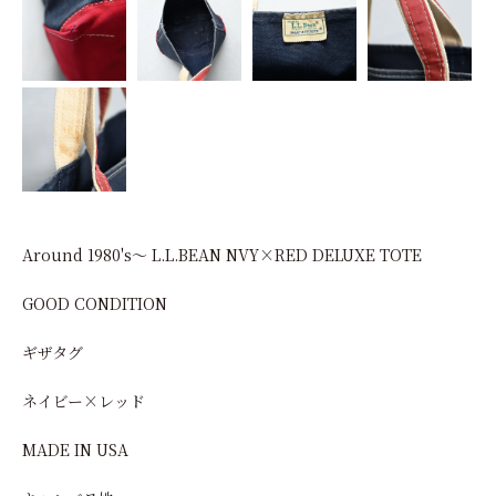
Around 1980's～ L.L.BEAN NVY×RED DELUXE TOTE
GOOD CONDITION
ギザタグ
ネイビー×レッド
MADE IN USA