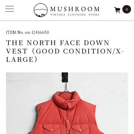
0
ITEM
ITEM No. ou-12416650
THE NORTH FACE DOWN
FEATURE
VEST（GOOD CONDITION/X-
LARGE）
ARCHIVE
SOLD
REPAIR
STAFF
SHOP