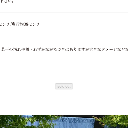
下さい。
センチ/奥行約38センチ
ION。若干の汚れや傷・わずかながたつきはありますが大きなダメージな
sold out