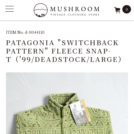
0
ITEM
ITEM No. d-0044110
PATAGONIA "SWITCHBACK
FEATURE
PATTERN" FLEECE SNAP-
T（'99/DEADSTOCK/LARGE）
ARCHIVE
SOLD
REPAIR
STAFF
SHOP