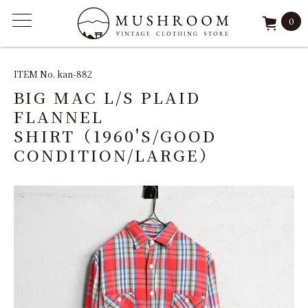
0
ITEM
ITEM No. kan-882
BIG MAC L/S PLAID
FEATURE
FLANNEL
SHIRT（1960'S/GOOD
ARCHIVE
CONDITION/LARGE）
SOLD
REPAIR
STAFF
SHOP