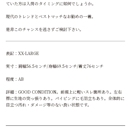
ていた方は入荷のタイミングに如何でしょうか。
現代のトレンドとベストマッチなお勧めの一着。
是非このチャンスを逃さずご検討下さい。
表記：XX-LARGE
実寸：肩幅56.5センチ/身幅69.5センチ/着丈76センチ
程度：AB
詳細：GOOD CONDITION。前裾上に軽いスレ箇所あり。左右
襟に生地の突っ張りあり。パイピングに毛羽立ちあり。全体的に
目立つ汚れ・ダメージ等のない良い状態です。