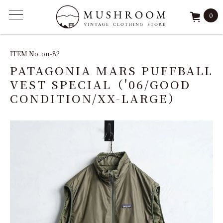
0
ITEM
ITEM No. ou-82
PATAGONIA MARS PUFFBALL
FEATURE
VEST SPECIAL（'06/GOOD
CONDITION/XX-LARGE）
ARCHIVE
SOLD
REPAIR
STAFF
SHOP