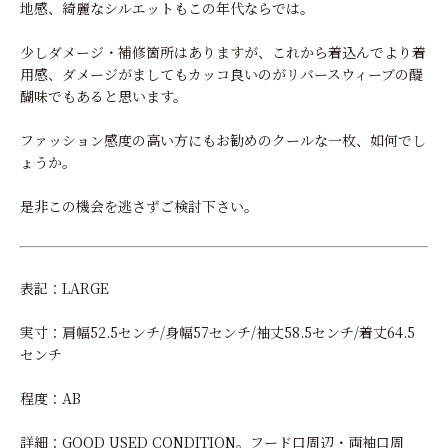
地感、綺麗なシルエットもこの年代ならでは。
少しダメージ・補修箇所はありますが、これから着込んでより着
用感、ダメージがましてもカッコ良いのがリバースウィーブの醍
醐味でもあると思います。
ファッション感度の高い方にもお勧めのクールな一枚、如何でし
ょうか。
是非この機会を逃さずご検討下さい。
表記：LARGE
実寸：肩幅52.5センチ/身幅57センチ/袖丈58.5センチ/着丈64.5
センチ
程度：AB
詳細：GOOD USED CONDITION。フード口周辺・両袖口周