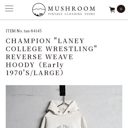
0
ITEM
ITEM No. tan-84145
CHAMPION "LANEY
FEATURE
COLLEGE WRESTLING"
REVERSE WEAVE
ARCHIVE
HOODY（Early
1970'S/LARGE）
SOLD
REPAIR
STAFF
SHOP