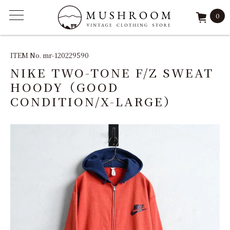
0
ITEM
ITEM No. mr-120229590
NIKE TWO-TONE F/Z SWEAT
FEATURE
HOODY（GOOD
CONDITION/X-LARGE）
ARCHIVE
SOLD
REPAIR
STAFF
SHOP