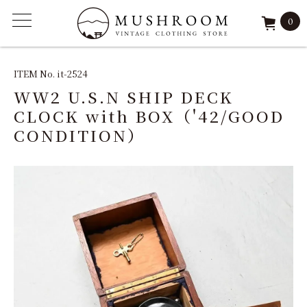
0
ITEM
ITEM No. it-2524
WW2 U.S.N SHIP DECK
FEATURE
CLOCK with BOX（'42/GOOD
CONDITION）
ARCHIVE
SOLD
REPAIR
STAFF
SHOP