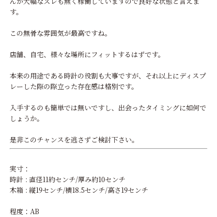
んが大幅なズレも無く稼働していますので良好な状態と言えま
す。
この無骨な雰囲気が最高ですね。
店舗、自宅、様々な場所にフィットするはずです。
本来の用途である時計の役割も大事ですが、それ以上にディスプ
レーした際の際立った存在感は格別です。
入手するのも簡単では無いですし、出会ったタイミングに如何で
しょうか。
是非このチャンスを逃さずご検討下さい。
実寸：
時計 : 直径11約センチ/厚み約10センチ
木箱 : 縦19センチ/横18.5センチ/高さ19センチ
程度：AB