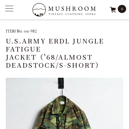
0
ITEM
ITEM No. ou-982
U.S.ARMY ERDL JUNGLE
FEATURE
FATIGUE
JACKET（'68/ALMOST
ARCHIVE
DEADSTOCK/S-SHORT）
SOLD
REPAIR
STAFF
SHOP