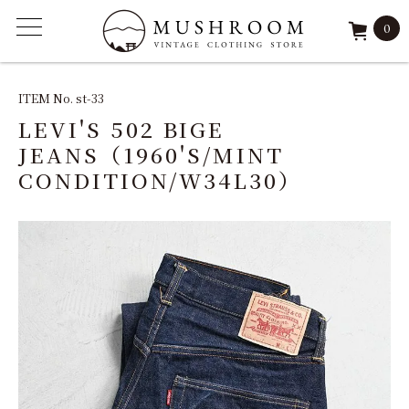
0
ITEM
ITEM No. st-33
LEVI'S 502 BIGE
FEATURE
JEANS（1960'S/MINT
CONDITION/W34L30）
ARCHIVE
SOLD
REPAIR
STAFF
SHOP