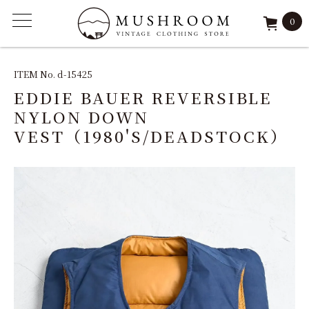
0
ITEM
ITEM No. d-15425
EDDIE BAUER REVERSIBLE
FEATURE
NYLON DOWN
VEST（1980'S/DEADSTOCK）
ARCHIVE
SOLD
REPAIR
STAFF
SHOP