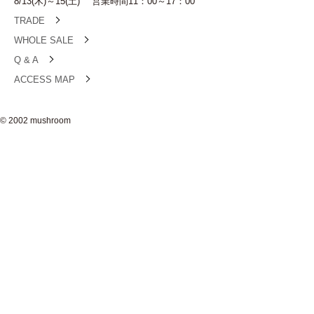
8/13(木)～15(土) 営業時間11：00～17：00
TRADE
WHOLE SALE
Q & A
ACCESS MAP
© 2002 mushroom