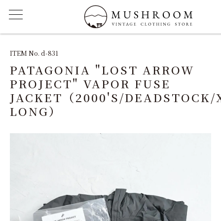
ITEM
ITEM No. d-831
PATAGONIA "LOST ARROW
FEATURE
PROJECT" VAPOR FUSE
JACKET（2000'S/DEADSTOCK/
ARCHIVE
LONG）
SOLD
REPAIR
STAFF
SHOP