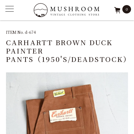
0
ITEM
ITEM No. d-674
CARHARTT BROWN DUCK
FEATURE
PAINTER
PANTS（1950'S/DEADSTOCK）
ARCHIVE
SOLD
REPAIR
STAFF
SHOP