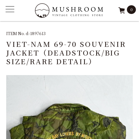
0
ITEM
ITEM No. d-1897613
VIET-NAM 69-70 SOUVENIR
FEATURE
JACKET（DEADSTOCK/BIG
SIZE/RARE DETAIL）
ARCHIVE
SOLD
REPAIR
STAFF
SHOP