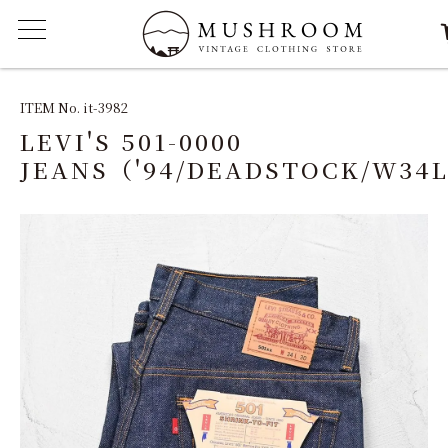
ITEM
ITEM No. it-3982
LEVI'S 501-0000
FEATURE
JEANS（'94/DEADSTOCK/W34
ARCHIVE
SOLD
REPAIR
STAFF
SHOP