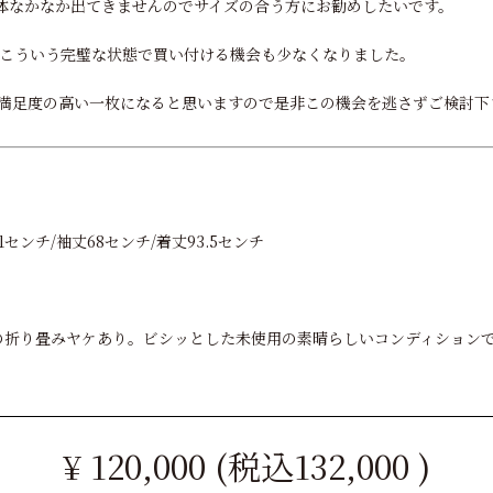
ム自体なかなか出てきませんのでサイズの合う方にお勧めしたいです。
こういう完璧な状態で買い付ける機会も少なくなりました。
満足度の高い一枚になると思いますので是非この機会を逃さずご検討下
1センチ/袖丈68センチ/着丈93.5センチ
経年の折り畳みヤケあり。ビシッとした未使用の素晴らしいコンディション
¥ 120,000 (税込132,000 )