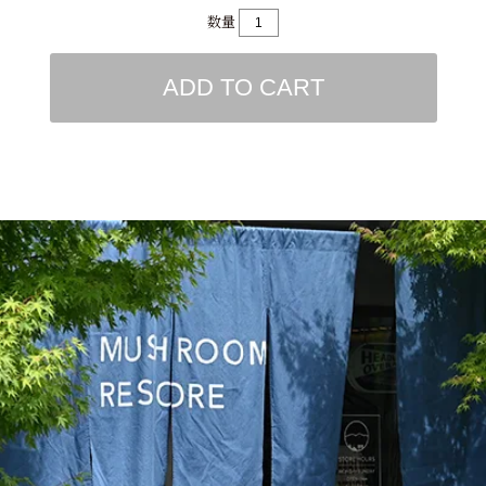
数量
ADD TO CART