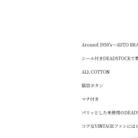
Around 1950's〜AUTO B
シール付きDEADSTOCK
ALL COTTON
猫目ボタン
マチ付き
パリッとした未使用のDEAD
コアなVINTAGEファンに