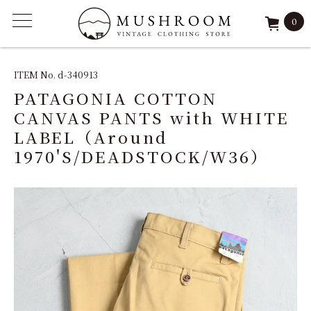
0
ITEM
ITEM No. d-340913
PATAGONIA COTTON
FEATURE
CANVAS PANTS with WHITE
LABEL（Around
ARCHIVE
1970'S/DEADSTOCK/W36）
SOLD
REPAIR
STAFF
SHOP