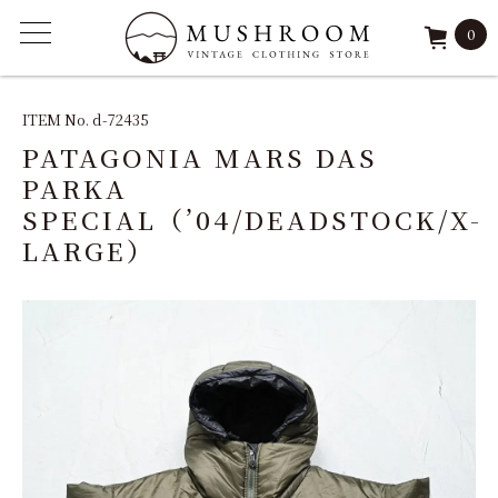
0
ITEM
ITEM No. d-72435
PATAGONIA MARS DAS
FEATURE
PARKA
SPECIAL（’04/DEADSTOCK/X-
ARCHIVE
LARGE）
SOLD
REPAIR
STAFF
SHOP