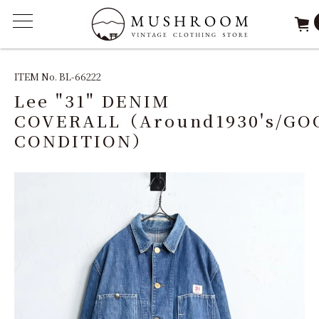
ITEM
ITEM No. BL-66222
Lee "31" DENIM
FEATURE
COVERALL（Around1930's/GO
CONDITION）
ARCHIVE
SOLD
REPAIR
STAFF
SHOP