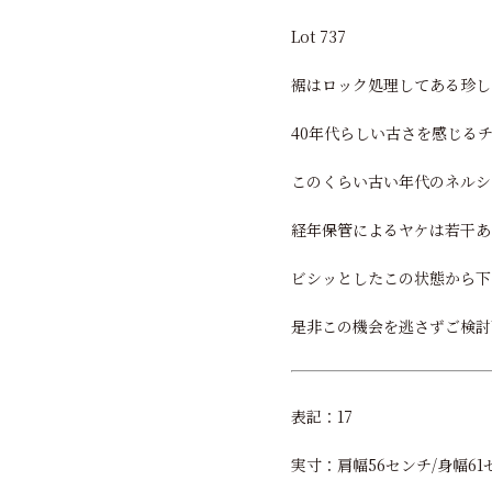
Lot 737
裾はロック処理してある珍し
40年代らしい古さを感じる
このくらい古い年代のネルシ
経年保管によるヤケは若干あ
ビシッとしたこの状態から下
是非この機会を逃さずご検討
表記：17
実寸：肩幅56センチ/身幅61