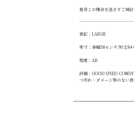
是非この機会を逃さずご検討
表記：LARGE
実寸：身幅58センチ/裄丈84
程度：AB
詳細：GOOD USED C
つ汚れ・ダメージ等のない良