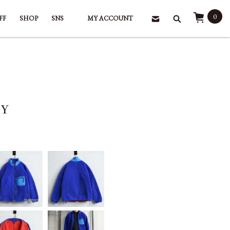
0
FF
SHOP
SNS
MY ACCOUNT
LY