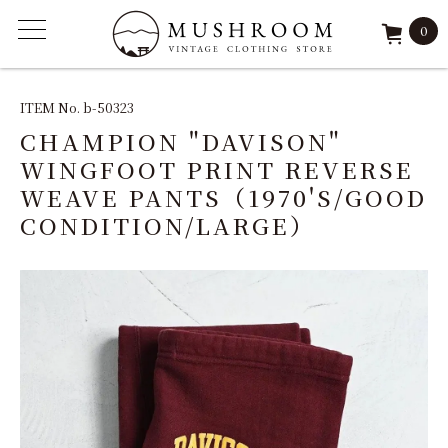
0
ITEM
ITEM No. b-50323
CHAMPION "DAVISON"
FEATURE
WINGFOOT PRINT REVERSE
WEAVE PANTS（1970'S/GOOD
ARCHIVE
CONDITION/LARGE）
SOLD
REPAIR
STAFF
SHOP