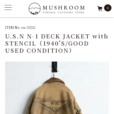
0
ITEM
ITEM No. ou-33212
U.S.N N-1 DECK JACKET with
FEATURE
STENCIL（1940'S/GOOD
USED CONDITION）
ARCHIVE
SOLD
REPAIR
STAFF
SHOP