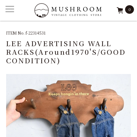
0
ITEM
ITEM No. f-22314531
LEE ADVERTISING WALL
FEATURE
RACKS(Around1970'S/GOOD
CONDITION)
ARCHIVE
SOLD
REPAIR
STAFF
SHOP