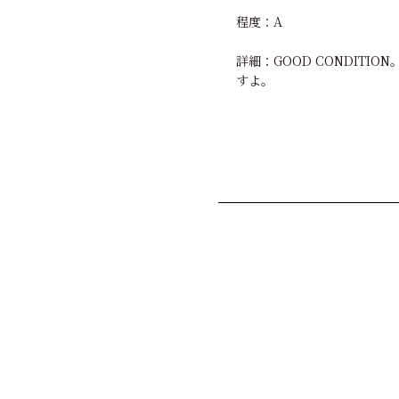
程度：A
詳細：GOOD CONDIT
すよ。