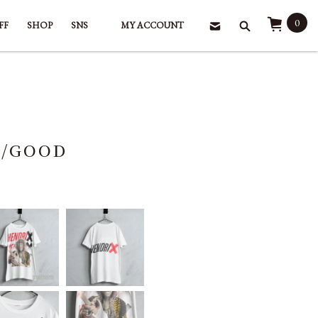
0
FF
SHOP
SNS
MY ACCOUNT
S/GOOD