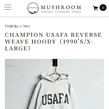
0
ITEM
ITEM No. t-7803
CHAMPION USAFA REVERSE
FEATURE
WEAVE HOODY（1990'S/X-
LARGE）
ARCHIVE
SOLD
REPAIR
STAFF
SHOP