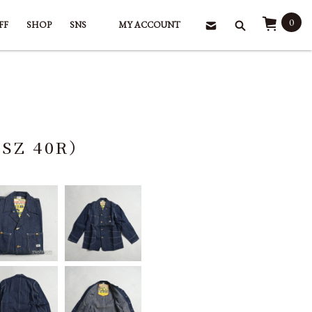
0
FF
SHOP
SNS
MY ACCOUNT
/SZ 40R）