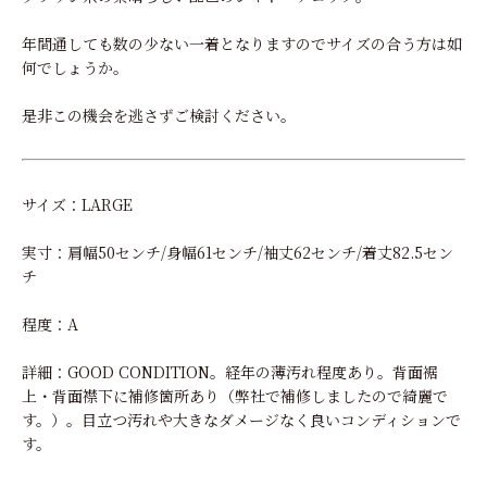
年間通しても数の少ない一着となりますのでサイズの合う方は如
何でしょうか。
是非この機会を逃さずご検討ください。
サイズ：LARGE
実寸：肩幅50センチ/身幅61センチ/袖丈62センチ/着丈82.5セン
チ
程度：A
詳細：GOOD CONDITION。経年の薄汚れ程度あり。背面裾
上・背面襟下に補修箇所あり（弊社で補修しましたので綺麗で
す。）。目立つ汚れや大きなダメージなく良いコンディションで
す。