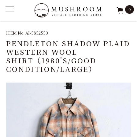
0
ITEM
ITEM No. AI-5852550
PENDLETON SHADOW PLAID
FEATURE
WESTERN WOOL
SHIRT（1980'S/GOOD
ARCHIVE
CONDITION/LARGE）
SOLD
REPAIR
STAFF
SHOP