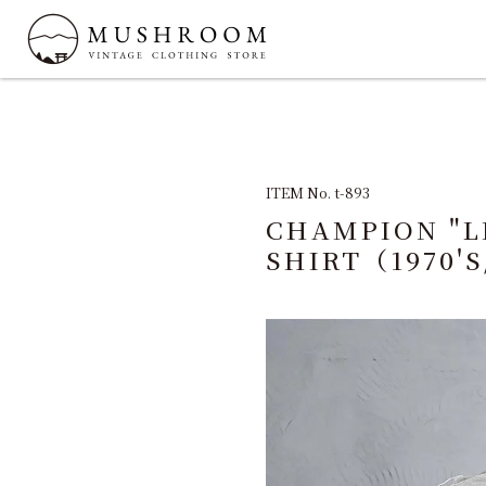
ITEM No. t-893
CHAMPION "L
SHIRT（1970'