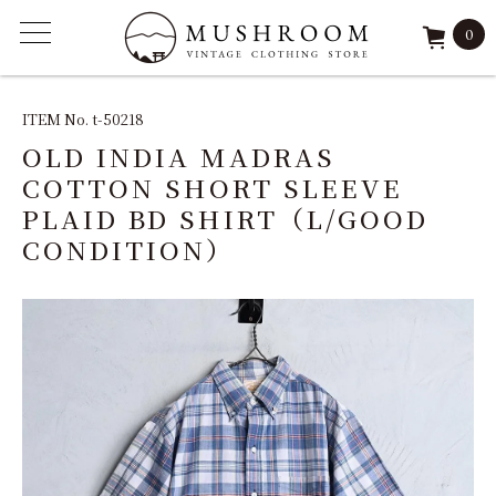
0
ITEM
ITEM No. t-50218
OLD INDIA MADRAS
FEATURE
COTTON SHORT SLEEVE
PLAID BD SHIRT（L/GOOD
ARCHIVE
CONDITION）
SOLD
REPAIR
STAFF
SHOP