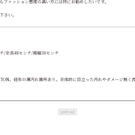
らファッション感度の高い方には特にお勧めしたいです。
下さい。
ンチ/全長48センチ/裾幅30センチ
ONDITION。経年の薄汚れ箇所あり。全体的に目立った汚れやダメージ無
sold out