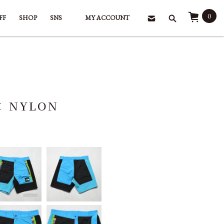
0
FF
SHOP
SNS
MY ACCOUNT
× NYLON