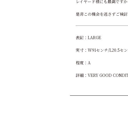
レイヤード様にも最高ですか
是非この機会を逃さずご検討
表記：LARGE
実寸：W91センチ/L20.5セ
程度：A
詳細：VERY GOOD C