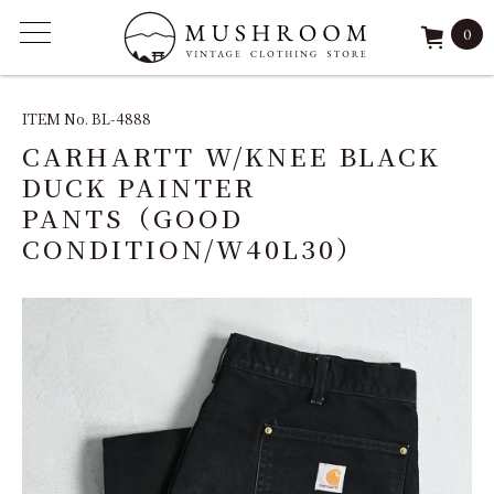
0
ITEM
ITEM No. BL-4888
CARHARTT W/KNEE BLACK
FEATURE
DUCK PAINTER
PANTS（GOOD
ARCHIVE
CONDITION/W40L30）
SOLD
REPAIR
STAFF
SHOP