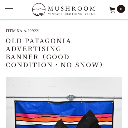
0
ITEM
ITEM No. o-299221
OLD PATAGONIA
FEATURE
ADVERTISING
BANNER（GOOD
ARCHIVE
CONDITION・NO SNOW）
SOLD
REPAIR
STAFF
SHOP