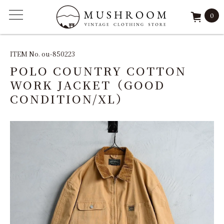
0
ITEM
ITEM No. ou-850223
POLO COUNTRY COTTON
FEATURE
WORK JACKET（GOOD
CONDITION/XL）
ARCHIVE
SOLD
REPAIR
STAFF
SHOP