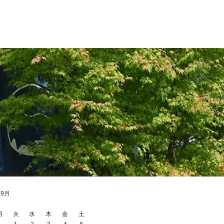
年9月
月
火
水
木
金
土