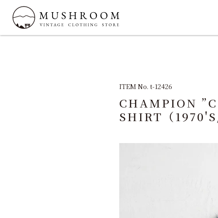
ITEM No. t-12426
CHAMPION ”C
SHIRT（1970'