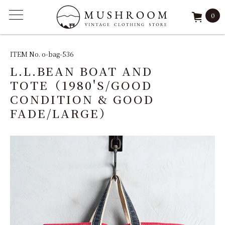
0
ITEM
ITEM No. o-bag-536
L.L.BEAN BOAT AND
FEATURE
TOTE（1980'S/GOOD
CONDITION & GOOD
ARCHIVE
FADE/LARGE）
SOLD
REPAIR
STAFF
SHOP