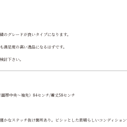
繍のグレードが良いタイプになります。
も満足度の高い逸品になるはずです。
検討下さい。
背面襟中央～袖先）84センチ/着丈58センチ
ION。僅かなステッチ抜け箇所あり。ビシッとした素晴らしいコンディショ