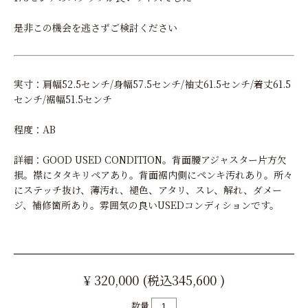
是非この機会を逃さずご検討ください
実寸：肩幅52.5センチ/身幅57.5センチ/袖丈61.5センチ/着丈61.5
センチ/裾幅51.5センチ
程度：AB
詳細：GOOD USED CONDITION。背面腰アジャスター片方欠
損。襟にタタキリペアあり。背面裾内側にペンキ汚れあり。所々
にステッチ抜け、薄汚れ、褪色、アタリ、スレ、解れ、ダメー
ジ、補修箇所あり。雰囲気の良いUSEDコンディションです。
¥ 320,000 (税込345,600 )
数量