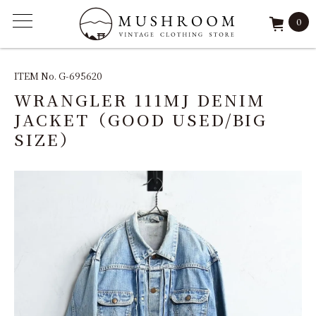
0
ITEM
ITEM No. G-695620
WRANGLER 111MJ DENIM
FEATURE
JACKET（GOOD USED/BIG
SIZE）
ARCHIVE
SOLD
REPAIR
STAFF
SHOP